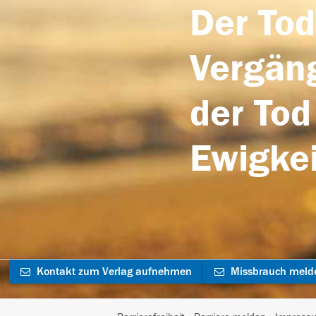
Der Tod
Vergäng
der Tod
Ewigkei
Kontakt zum Verlag aufnehmen
Missbrauch meld