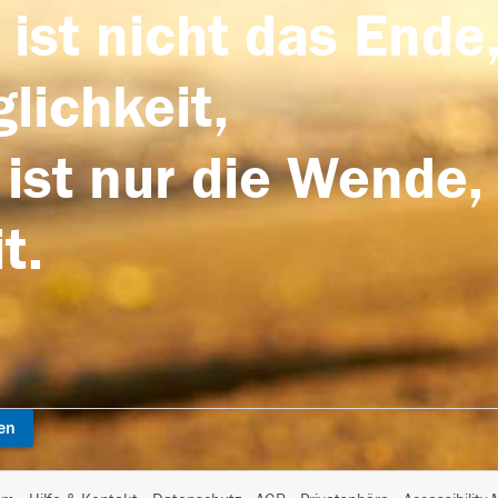
 ist nicht das Ende,
lichkeit,
 ist nur die Wende,
t.
en