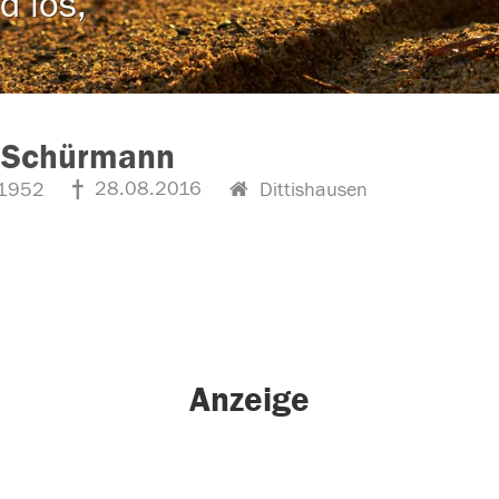
d los,
n Schürmann
28.08.2016
1952
Dittishausen
Anzeige