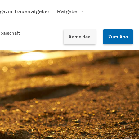
gazin Trauerratgeber
Ratgeber
barschaft
Anmelden
Zum
Abo