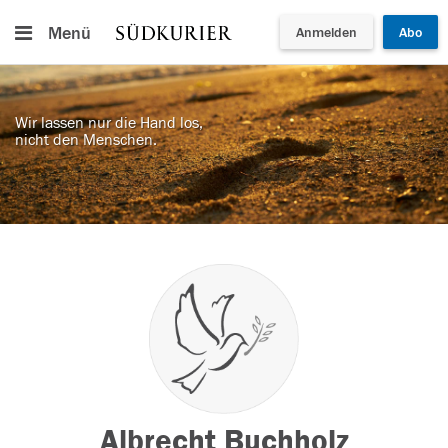
Menü
Anmelden
Abo
Wir lassen nur die Hand los,
nicht den Menschen.
Albrecht Buchholz