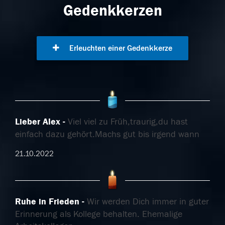
Gedenkkerzen
Erleuchten einer Gedenkkerze
Lieber Alex
Viel viel zu Früh,traurig,du hast
einfach dazu gehört.Machs gut bis irgend wann
21.10.2022
Ruhe in Frieden
Wir werden Dich immer in guter
Erinnerung als Kollege behalten. Ehemalige