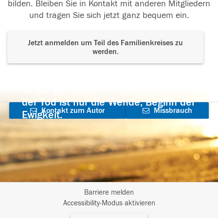
bilden. Bleiben Sie in Kontakt mit anderen Mitgliedern
und tragen Sie sich jetzt ganz bequem ein.
Jetzt anmelden um Teil des Familienkreises zu
werden.
Der Tod ist nicht das Ende, nicht die
Vergänglichkeit,
der Tod ist nur die Wende, Beginn der
Kontakt zum Autor
Missbrauch
Ewigkeit.
aufnehmen
melden
Barriere melden
I
Accessibility-Modus aktivieren
m