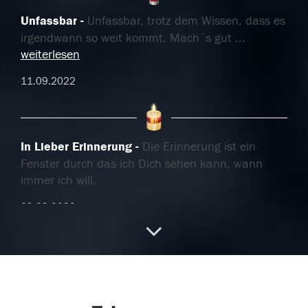
Unfassbar
Unfassbar, trotz dem Wissen, dass es
irgendwann so weit kommt. Mach´s gut
...
weiterlesen
11.09.2022
In Lieber Erinnerung
Die Erinnerung ist ein
Fenster durch das ich Dich sehen kann, wann
immer ich will.
09.09.2022
Du fehlst
In der Dunkelheit der Trauer, leuchten
die Sterne der Erinnerung. ich vermisse dich