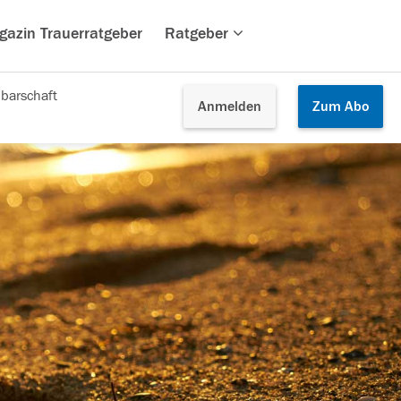
gazin Trauerratgeber
Ratgeber
barschaft
Anmelden
Zum
Abo