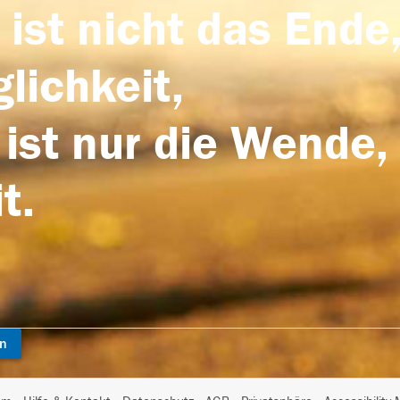
 ist nicht das Ende,
lichkeit,
 ist nur die Wende,
t.
en