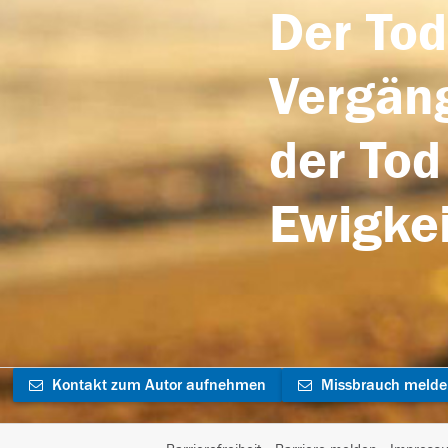
Der Tod
Vergäng
der Tod
Ewigkei
Kontakt zum Autor aufnehmen
Missbrauch meld