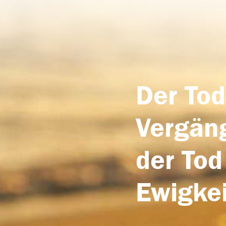
Der Tod
Vergäng
der Tod
Ewigkei