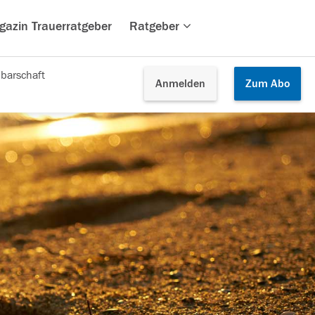
gazin Trauerratgeber
Ratgeber
barschaft
Anmelden
Zum
Abo