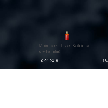
Mein herzlichstes Beileid an
die Familie!
19.04.2018
18