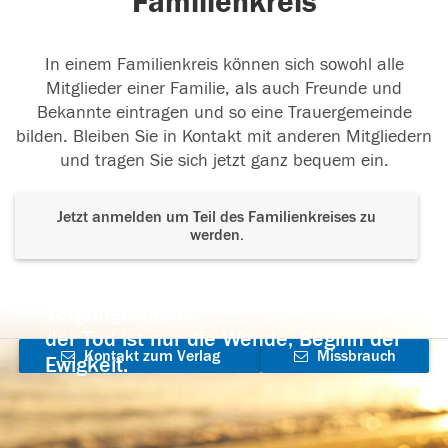
Familienkreis
In einem Familienkreis können sich sowohl alle
Mitglieder einer Familie, als auch Freunde und
Bekannte eintragen und so eine Trauergemeinde
bilden. Bleiben Sie in Kontakt mit anderen Mitgliedern
und tragen Sie sich jetzt ganz bequem ein.
Jetzt anmelden um Teil des Familienkreises zu
werden.
Der Tod ist nicht das Ende, nicht die
Vergänglichkeit,
der Tod ist nur die Wende, Beginn der
Kontakt zum Verlag
Missbrauch
Ewigkeit.
aufnehmen
melden