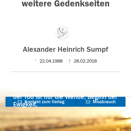
weitere Gedenkseiten
Alexander Heinrich Sumpf
22.04.1988
28.02.2018
Der Tod ist nicht das Ende, nicht die
Vergänglichkeit,
der Tod ist nur die Wende, Beginn der
Kontakt zum Verlag
Missbrauch
Ewigkeit.
aufnehmen
melden