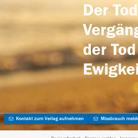
Der Tod
Vergäng
der Tod
Ewigkei
Kontakt zum Verlag aufnehmen
Missbrauch meld