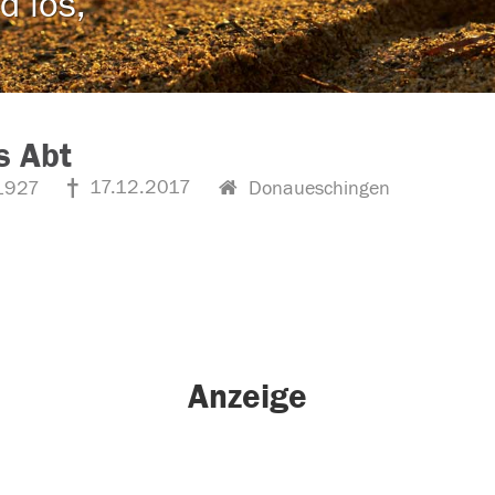
d los,
s Abt
17.12.2017
1927
Donaueschingen
Anzeige