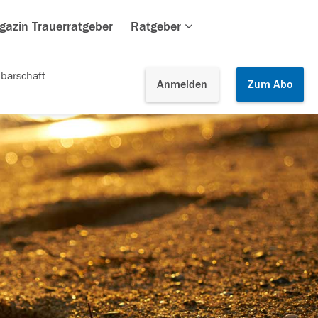
gazin Trauerratgeber
Ratgeber
barschaft
Anmelden
Zum
Abo