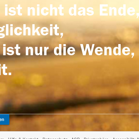
 ist nicht das Ende,
lichkeit,
 ist nur die Wende,
t.
en