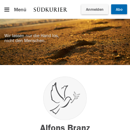
Menü
Anmelden
Abo
Wir lassen nur die Hand los,
nicht den Menschen.
Alfons Branz