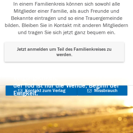
In einem Familienkreis können sich sowohl alle
Mitglieder einer Familie, als auch Freunde und
Bekannte eintragen und so eine Trauergemeinde
bilden. Bleiben Sie in Kontakt mit anderen Mitgliedern
und tragen Sie sich jetzt ganz bequem ein.
Jetzt anmelden um Teil des Familienkreises zu
werden.
Der Tod ist nicht das Ende, nicht die
Vergänglichkeit,
der Tod ist nur die Wende, Beginn der
Kontakt zum Verlag
Missbrauch
Ewigkeit.
aufnehmen
melden