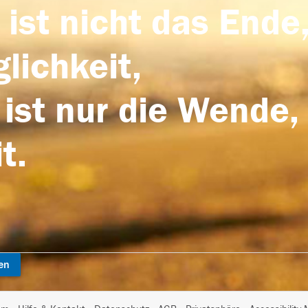
 ist nicht das Ende,
lichkeit,
 ist nur die Wende,
t.
en