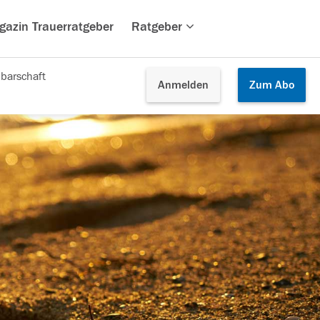
gazin Trauerratgeber
Ratgeber
barschaft
Anmelden
Zum
Abo