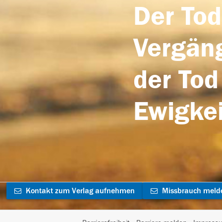
Der Tod
Vergäng
der Tod
Ewigkei
Kontakt zum Verlag aufnehmen
Missbrauch meld