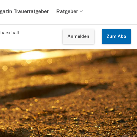
gazin Trauerratgeber
Ratgeber
barschaft
Anmelden
Zum
Abo