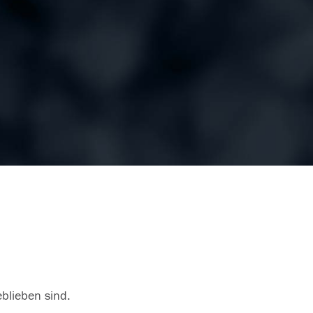
eblieben sind.