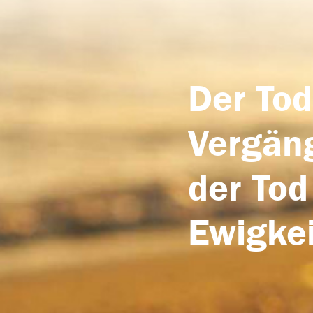
Der Tod
Vergäng
der Tod
Ewigkei