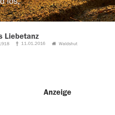
d los,
s Liebetanz
11.01.2016
1918
Waldshut
Anzeige