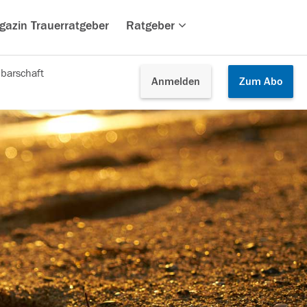
gazin Trauerratgeber
Ratgeber
barschaft
Anmelden
Zum
Abo