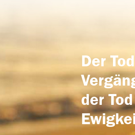
Der Tod
Vergäng
der Tod
Ewigkei