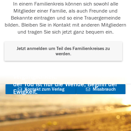
In einem Familienkreis können sich sowohl alle
Mitglieder einer Familie, als auch Freunde und
Bekannte eintragen und so eine Trauergemeinde
bilden. Bleiben Sie in Kontakt mit anderen Mitgliedern
und tragen Sie sich jetzt ganz bequem ein.
Jetzt anmelden um Teil des Familienkreises zu
werden.
Der Tod ist nicht das Ende, nicht die
Vergänglichkeit,
der Tod ist nur die Wende, Beginn der
Kontakt zum Verlag
Missbrauch
Ewigkeit.
aufnehmen
melden