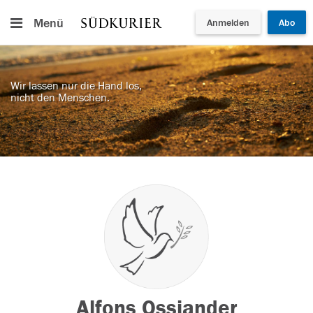
Menü
Anmelden
Abo
Wir lassen nur die Hand los,
nicht den Menschen.
Alfons Ossiander