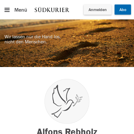
Menü
Anmelden
Abo
Wir lassen nur die Hand los,
nicht den Menschen.
Alfons Rebholz