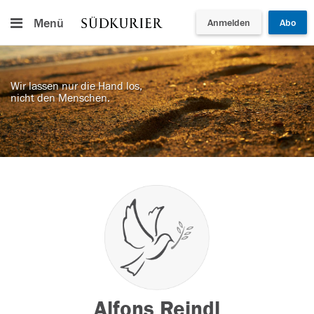
Menü
Anmelden
Abo
Wir lassen nur die Hand los,
nicht den Menschen.
Alfons Reindl