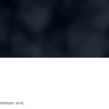
eblieben sind.