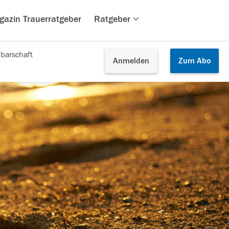
gazin Trauerratgeber
Ratgeber
barschaft
Anmelden
Zum
Abo