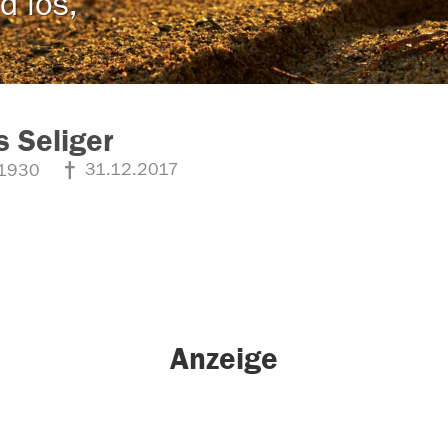
d los,
s Seliger
31.12.2017
1930
Anzeige