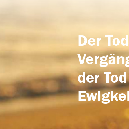
Der Tod
Vergäng
der Tod
Ewigkei