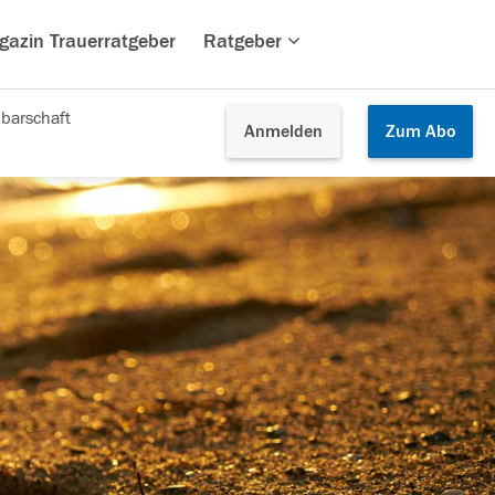
gazin Trauerratgeber
Ratgeber
barschaft
Anmelden
Zum
Abo