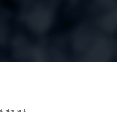
eblieben sind.