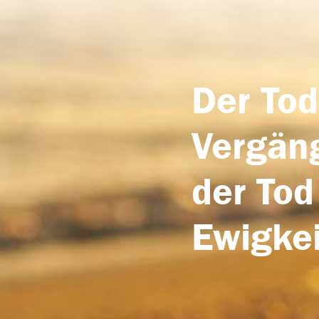
Der Tod
Vergäng
der Tod
Ewigkei