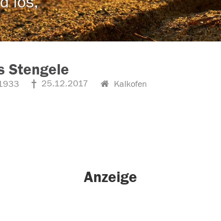
d los,
s Stengele
25.12.2017
1933
Kalkofen
Anzeige