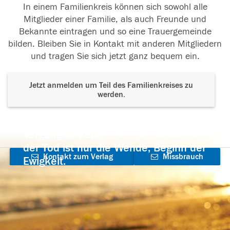
In einem Familienkreis können sich sowohl alle
Mitglieder einer Familie, als auch Freunde und
Bekannte eintragen und so eine Trauergemeinde
bilden. Bleiben Sie in Kontakt mit anderen Mitgliedern
und tragen Sie sich jetzt ganz bequem ein.
Jetzt anmelden um Teil des Familienkreises zu
werden.
Der Tod ist nicht das Ende, nicht die
Vergänglichkeit,
der Tod ist nur die Wende, Beginn der
Kontakt zum Verlag
Missbrauch
Ewigkeit.
aufnehmen
melden