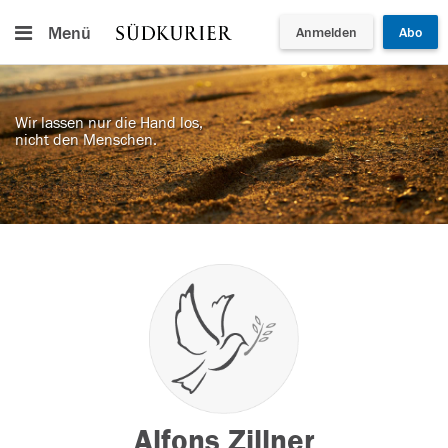
Menü
Anmelden
Abo
Wir lassen nur die Hand los,
nicht den Menschen.
Alfons Zillner