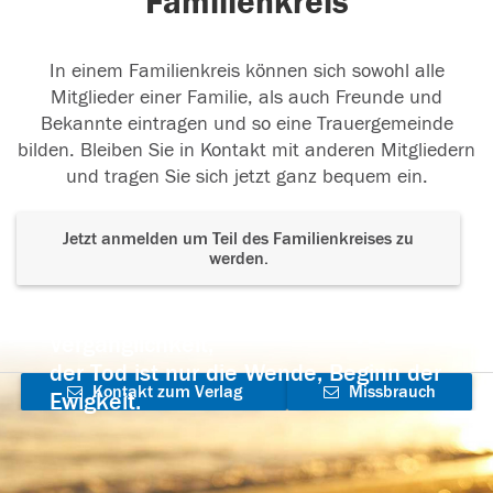
Familienkreis
In einem Familienkreis können sich sowohl alle
Mitglieder einer Familie, als auch Freunde und
Bekannte eintragen und so eine Trauergemeinde
bilden. Bleiben Sie in Kontakt mit anderen Mitgliedern
und tragen Sie sich jetzt ganz bequem ein.
Jetzt anmelden um Teil des Familienkreises zu
werden.
Der Tod ist nicht das Ende, nicht die
Vergänglichkeit,
der Tod ist nur die Wende, Beginn der
Kontakt zum Verlag
Missbrauch
Ewigkeit.
aufnehmen
melden