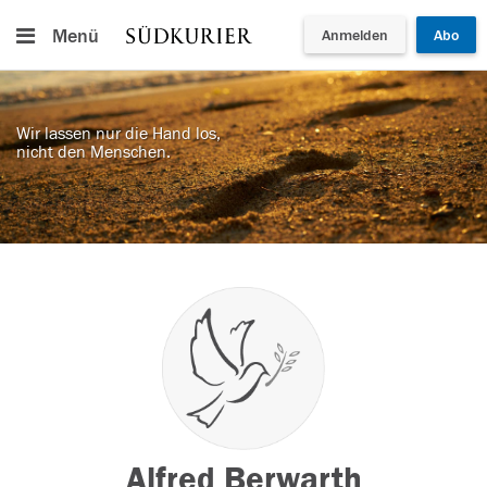
Menü
Anmelden
Abo
Wir lassen nur die Hand los,
nicht den Menschen.
Alfred Berwarth