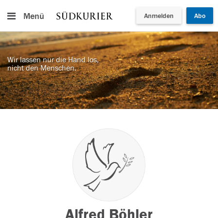
Menü
Anmelden
Abo
Wir lassen nur die Hand los,
nicht den Menschen.
Alfred Böhler