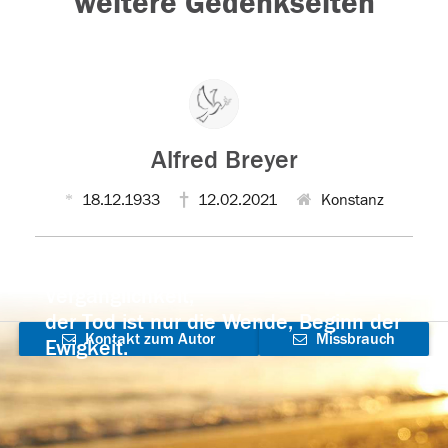
weitere Gedenkseiten
Alfred Breyer
18.12.1933
12.02.2021
Konstanz
Der Tod ist nicht das Ende, nicht die
Vergänglichkeit,
der Tod ist nur die Wende, Beginn der
Kontakt zum Autor
Missbrauch
Ewigkeit.
aufnehmen
melden