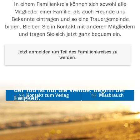
In einem Familienkreis können sich sowohl alle
Mitglieder einer Familie, als auch Freunde und
Bekannte eintragen und so eine Trauergemeinde
bilden. Bleiben Sie in Kontakt mit anderen Mitgliedern
und tragen Sie sich jetzt ganz bequem ein.
Jetzt anmelden um Teil des Familienkreises zu
werden.
Der Tod ist nicht das Ende, nicht die
Vergänglichkeit,
der Tod ist nur die Wende, Beginn der
Kontakt zum Verlag
Missbrauch
Ewigkeit.
aufnehmen
melden