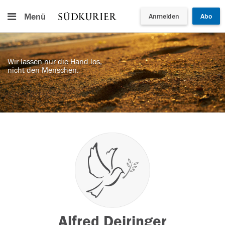
Menü
Anmelden
Abo
Wir lassen nur die Hand los,
nicht den Menschen.
Alfred Deiringer