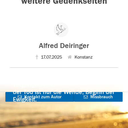
weitere Gedenkseiten
Alfred Deiringer
17.07.2025
Konstanz
Der Tod ist nicht das Ende, nicht die
Vergänglichkeit,
der Tod ist nur die Wende, Beginn der
Kontakt zum Autor
Missbrauch
Ewigkeit.
aufnehmen
melden