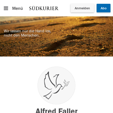
Menü
Anmelden
Abo
Wir lassen nur die Hand los,
nicht den Menschen.
Alfred Faller