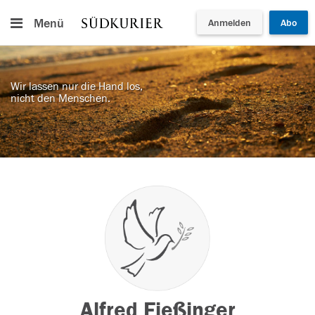
Menü
Anmelden
Abo
Wir lassen nur die Hand los,
nicht den Menschen.
Alfred Fießinger