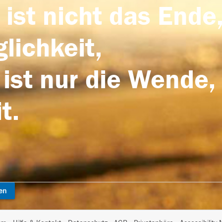
 ist nicht das Ende,
lichkeit,
 ist nur die Wende,
t.
en