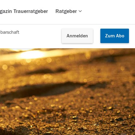
gazin Trauerratgeber
Ratgeber
barschaft
Anmelden
Zum
Abo