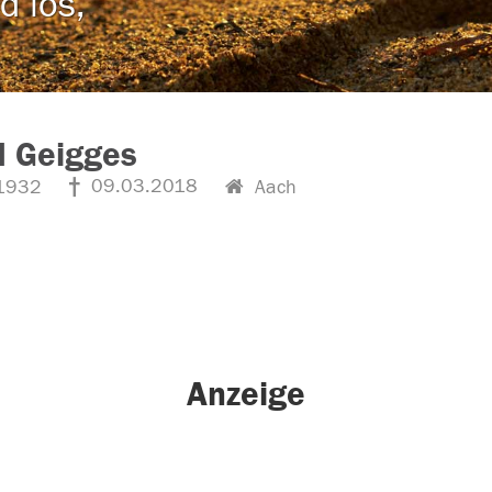
d los,
d Geigges
09.03.2018
1932
Aach
Anzeige