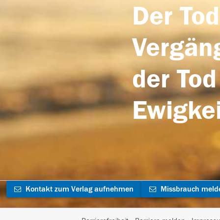
Der Tod
Vergäng
der Tod
Ewigkei
Kontakt zum Verlag aufnehmen
Missbrauch meld