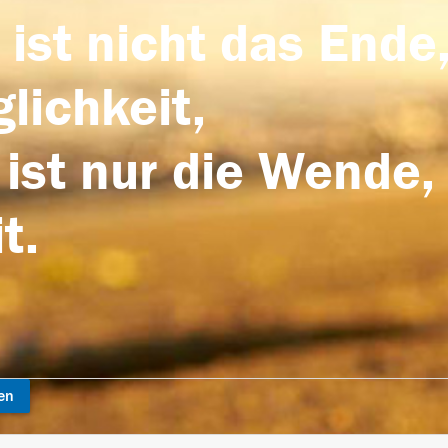
 ist nicht das Ende,
lichkeit,
 ist nur die Wende,
t.
en