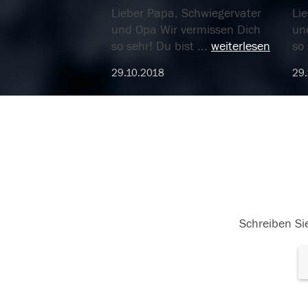
Lieber Papa, Schwiegervater
Li
und Opa Wir vermissen Dich
un
so sehr! Du bist
...
weiterlesen
so 
29.10.2018
29.
Schreiben Sie