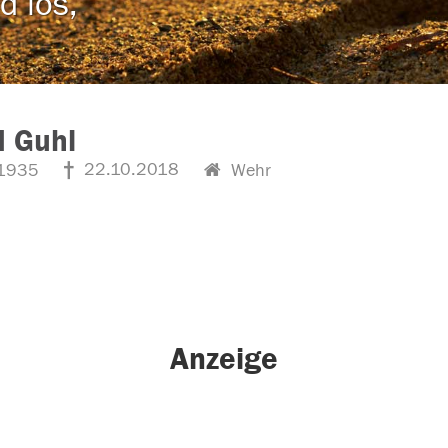
d los,
d Guhl
22.10.2018
1935
Wehr
Anzeige