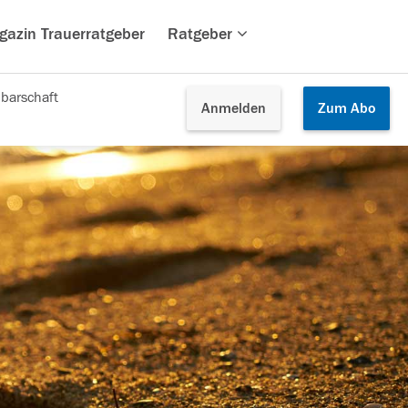
gazin Trauerratgeber
Ratgeber
barschaft
Anmelden
Zum
Abo