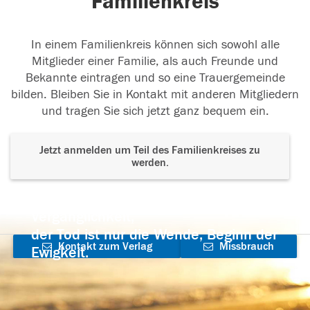
Familienkreis
In einem Familienkreis können sich sowohl alle
Mitglieder einer Familie, als auch Freunde und
Bekannte eintragen und so eine Trauergemeinde
bilden. Bleiben Sie in Kontakt mit anderen Mitgliedern
und tragen Sie sich jetzt ganz bequem ein.
Jetzt anmelden um Teil des Familienkreises zu
werden.
Der Tod ist nicht das Ende, nicht die
Vergänglichkeit,
der Tod ist nur die Wende, Beginn der
Kontakt zum Verlag
Missbrauch
Ewigkeit.
aufnehmen
melden