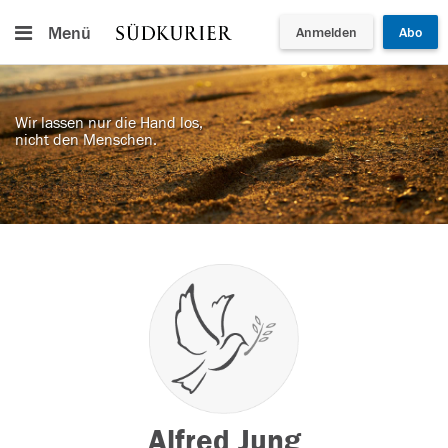
Menü
Anmelden
Abo
Wir lassen nur die Hand los,
nicht den Menschen.
Alfred Jung