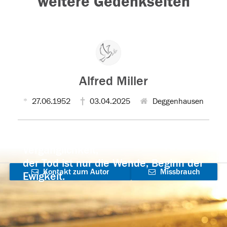
weitere Gedenkseiten
Alfred Miller
27.06.1952
03.04.2025
Deggenhausen
Der Tod ist nicht das Ende, nicht die
Vergänglichkeit,
der Tod ist nur die Wende, Beginn der
Kontakt zum Autor
Missbrauch
Ewigkeit.
aufnehmen
melden