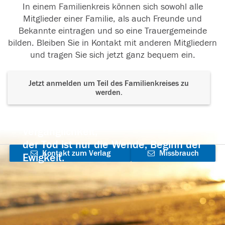
In einem Familienkreis können sich sowohl alle
Mitglieder einer Familie, als auch Freunde und
Bekannte eintragen und so eine Trauergemeinde
bilden. Bleiben Sie in Kontakt mit anderen Mitgliedern
und tragen Sie sich jetzt ganz bequem ein.
Jetzt anmelden um Teil des Familienkreises zu
werden.
Der Tod ist nicht das Ende, nicht die
Vergänglichkeit,
der Tod ist nur die Wende, Beginn der
Kontakt zum Verlag
Missbrauch
Ewigkeit.
aufnehmen
melden