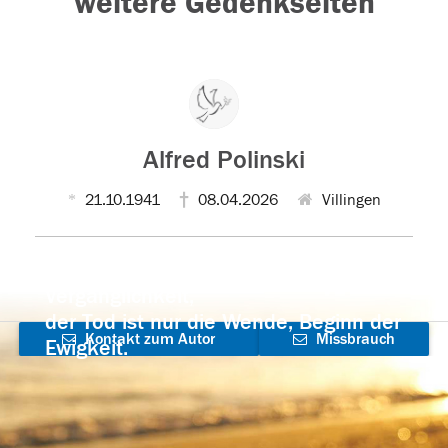
weitere Gedenkseiten
Alfred Polinski
21.10.1941
08.04.2026
Villingen
Der Tod ist nicht das Ende, nicht die
Vergänglichkeit,
der Tod ist nur die Wende, Beginn der
Kontakt zum Autor
Missbrauch
Ewigkeit.
aufnehmen
melden