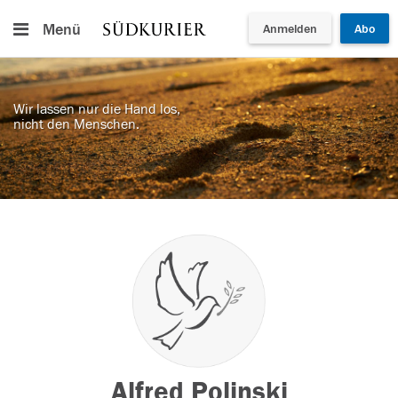
Menü
Anmelden
Abo
Wir lassen nur die Hand los,
nicht den Menschen.
Alfred Polinski