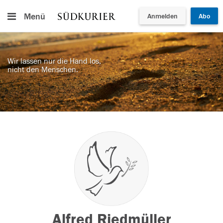
Menü
Anmelden
Abo
Wir lassen nur die Hand los,
nicht den Menschen.
Alfred Riedmüller