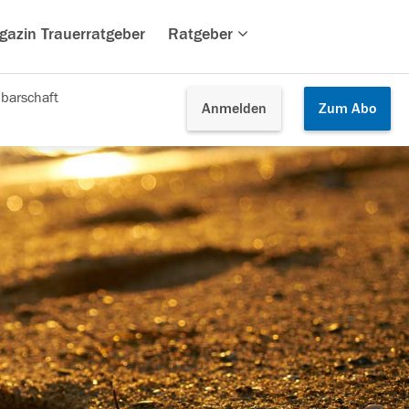
gazin Trauerratgeber
Ratgeber
barschaft
Anmelden
Zum
Abo