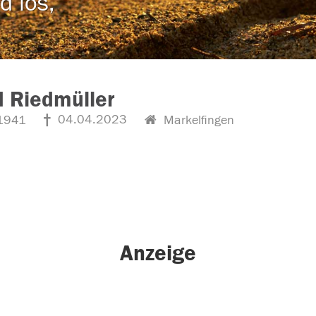
d los,
d Riedmüller
04.04.2023
1941
Markelfingen
Anzeige