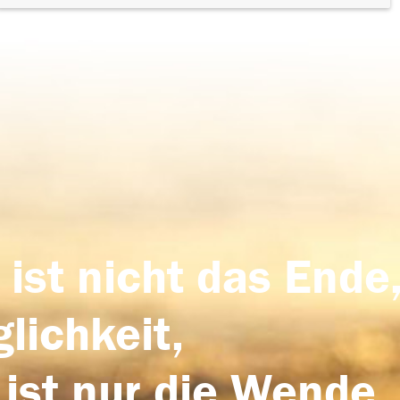
 ist nicht das Ende,
lichkeit,
 ist nur die Wende,