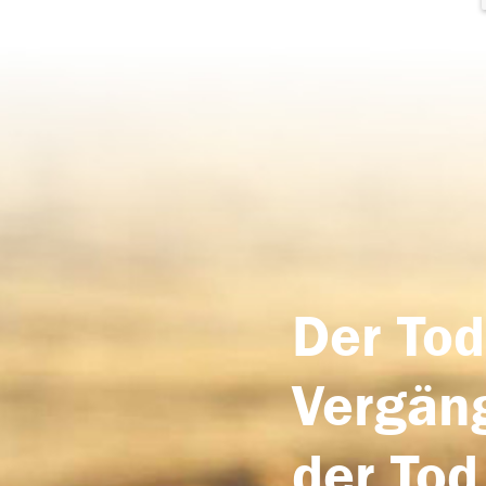
Der Tod
Vergäng
der Tod