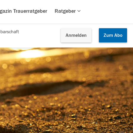
gazin Trauerratgeber
Ratgeber
barschaft
Anmelden
Zum
Abo