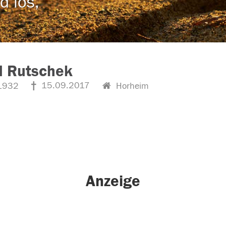
d los,
d Rutschek
15.09.2017
1932
Horheim
Anzeige