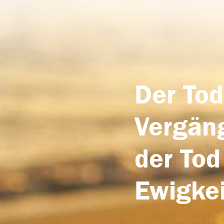
Der Tod
Vergäng
der Tod
Ewigkei