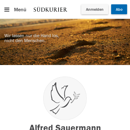
Menü
Anmelden
Abo
Wir lassen nur die Hand los,
nicht den Menschen.
Alfred Sauermann