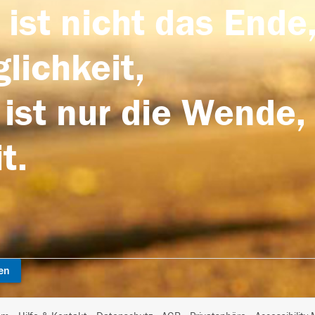
 ist nicht das Ende,
lichkeit,
 ist nur die Wende,
t.
en