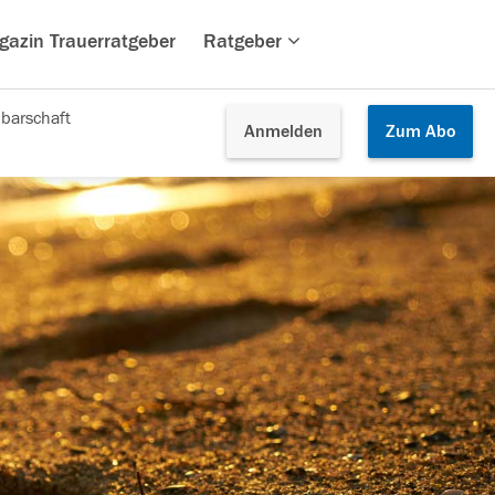
gazin Trauerratgeber
Ratgeber
barschaft
Anmelden
Zum
Abo