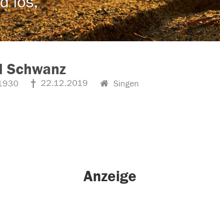
d los,
d Schwanz
22.12.2019
1930
Singen
Anzeige