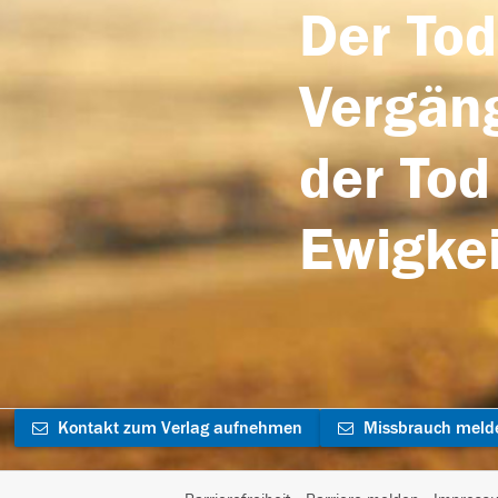
Der Tod
Vergäng
der Tod
Ewigkei
Kontakt zum Verlag aufnehmen
Missbrauch meld