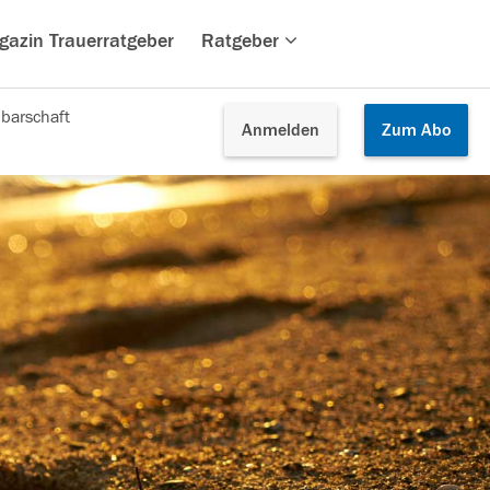
gazin Trauerratgeber
Ratgeber
barschaft
Anmelden
Zum
Abo