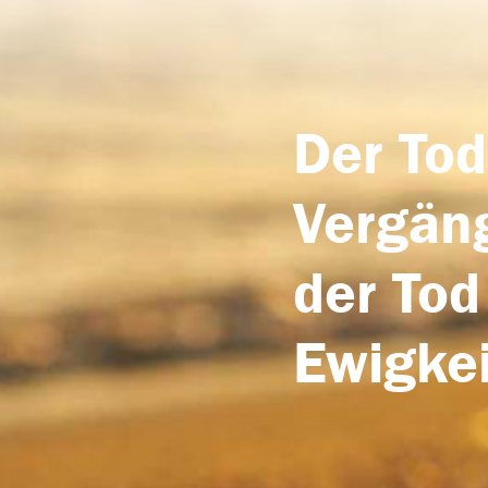
Der Tod
Vergäng
der Tod
Ewigkei