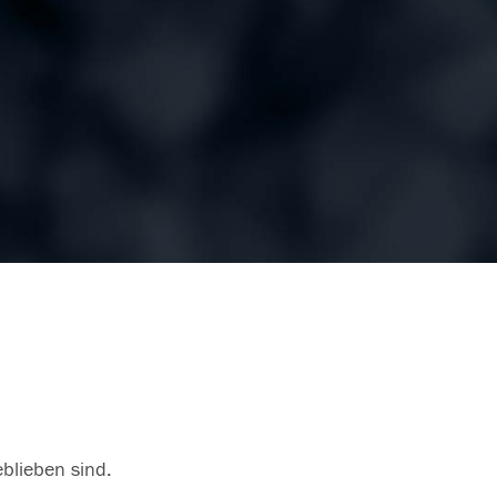
eblieben sind.