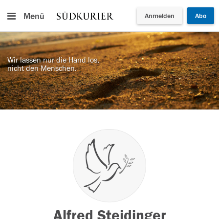
Menü
Anmelden
Abo
Wir lassen nur die Hand los,
nicht den Menschen.
Alfred Steidinger