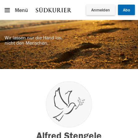
Menü
Anmelden
Abo
Wir lassen nur die Hand los,
nicht den Menschen.
Alfred Stengele