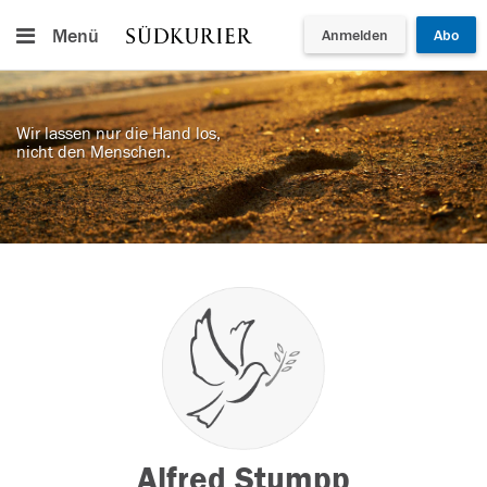
Menü
Anmelden
Abo
Wir lassen nur die Hand los,
nicht den Menschen.
Alfred Stumpp