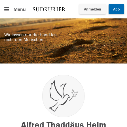
Menü
Anmelden
Abo
Wir lassen nur die Hand los,
nicht den Menschen.
Alfred Thaddäus Heim