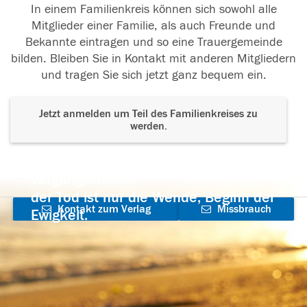
In einem Familienkreis können sich sowohl alle
Mitglieder einer Familie, als auch Freunde und
Bekannte eintragen und so eine Trauergemeinde
bilden. Bleiben Sie in Kontakt mit anderen Mitgliedern
und tragen Sie sich jetzt ganz bequem ein.
Jetzt anmelden um Teil des Familienkreises zu
werden.
Der Tod ist nicht das Ende, nicht die
Vergänglichkeit,
der Tod ist nur die Wende, Beginn der
Kontakt zum Verlag
Missbrauch
Ewigkeit.
aufnehmen
melden