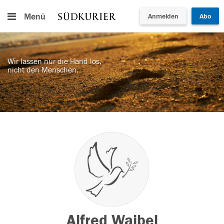
Menü
Anmelden
Abo
Wir lassen nur die Hand los,
nicht den Menschen.
Alfred Waibel