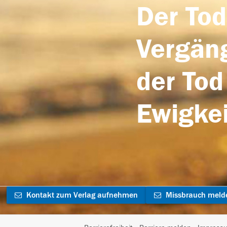
Der Tod
Vergäng
der Tod
Ewigkei
Kontakt zum Verlag aufnehmen
Missbrauch meld