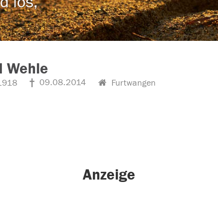
d los,
d Wehle
09.08.2014
1918
Furtwangen
Anzeige