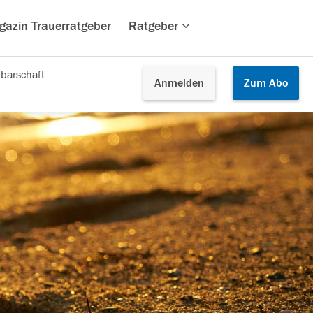
gazin Trauerratgeber
Ratgeber
barschaft
Anmelden
Zum
Abo