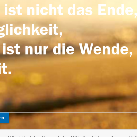
 ist nicht das Ende,
lichkeit,
 ist nur die Wende,
t.
en