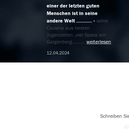
einer der letzten guten
Menschen ist in seine
andere Welt ...........
seine
Cousine aus besten
Jugenzeiten ,viel Spass am
Galgenberg......
...
weiterlesen
12.04.2024
Schreiben Sie