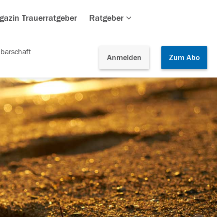
gazin Trauerratgeber
Ratgeber
barschaft
Anmelden
Zum
Abo