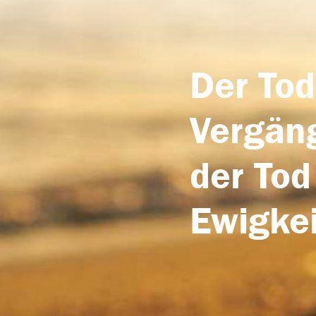
Der Tod
Vergäng
der Tod
Ewigkei