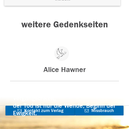
weitere Gedenkseiten
Alice Hawner
Der Tod ist nicht das Ende, nicht die
Vergänglichkeit,
der Tod ist nur die Wende, Beginn der
Kontakt zum Verlag
Missbrauch
Ewigkeit.
aufnehmen
melden